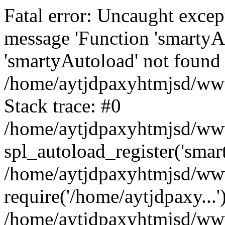
Fatal error: Uncaught excep
message 'Function 'smartyA
'smartyAutoload' not found 
/home/aytjdpaxyhtmjsd/wwwr
Stack trace: #0
/home/aytjdpaxyhtmjsd/wwwr
spl_autoload_register('smar
/home/aytjdpaxyhtmjsd/www
require('/home/aytjdpaxy...'
/home/aytjdpaxyhtmjsd/www