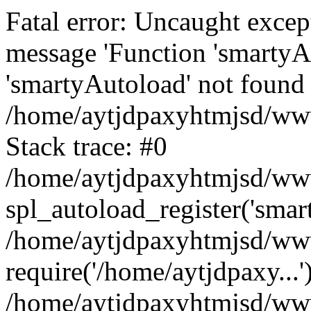
Fatal error: Uncaught excep
message 'Function 'smartyA
'smartyAutoload' not found 
/home/aytjdpaxyhtmjsd/wwwr
Stack trace: #0
/home/aytjdpaxyhtmjsd/wwwr
spl_autoload_register('smar
/home/aytjdpaxyhtmjsd/www
require('/home/aytjdpaxy...'
/home/aytjdpaxyhtmjsd/www