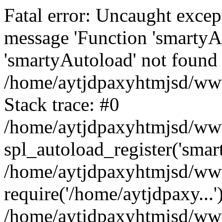
Fatal error: Uncaught excep
message 'Function 'smartyA
'smartyAutoload' not found 
/home/aytjdpaxyhtmjsd/wwwr
Stack trace: #0
/home/aytjdpaxyhtmjsd/wwwr
spl_autoload_register('smar
/home/aytjdpaxyhtmjsd/www
require('/home/aytjdpaxy...'
/home/aytjdpaxyhtmjsd/www