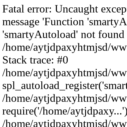
Fatal error: Uncaught excep
message 'Function 'smartyA
'smartyAutoload' not found 
/home/aytjdpaxyhtmjsd/wwwr
Stack trace: #0
/home/aytjdpaxyhtmjsd/wwwr
spl_autoload_register('smar
/home/aytjdpaxyhtmjsd/www
require('/home/aytjdpaxy...'
/home/aytjdpaxyhtmjsd/www