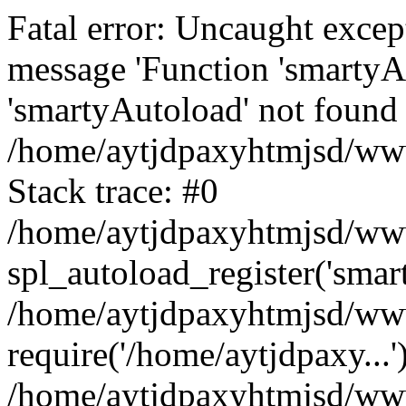
Fatal error: Uncaught excep
message 'Function 'smartyA
'smartyAutoload' not found 
/home/aytjdpaxyhtmjsd/wwwr
Stack trace: #0
/home/aytjdpaxyhtmjsd/wwwr
spl_autoload_register('smar
/home/aytjdpaxyhtmjsd/www
require('/home/aytjdpaxy...'
/home/aytjdpaxyhtmjsd/www